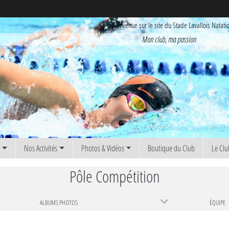
Bienvenue sur le site du Stade Lavallois Natati
Mon club, ma passion
s
Nos Activités
Photos & Vidéos
Boutique du Club
Le Clu
Pôle Compétition
ALBUMS PHOTOS
ÉQUIPE