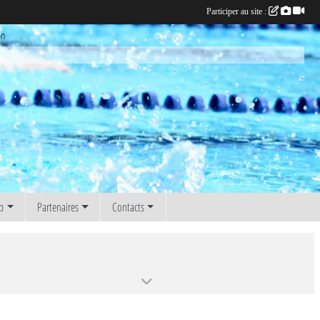
Participer au site :
on
b
Partenaires
Contacts