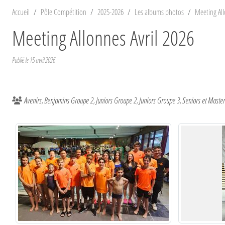
Accueil
Pôle Compétition
2025-2026
Les albums photos
Meeting All
Meeting Allonnes Avril 2026
Publié le
15 avril 2026
Avenirs
Benjamins Groupe 2
Juniors Groupe 2
Juniors Groupe 3
Seniors et Master