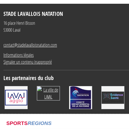
STADE LAVALLOIS NATATION
16 place Henri Bisson
53000
Laval
contact@stadelavalloisnatation.com
Informations légales
Signaler un contenu inapproprié
Les partenaires du club
SPORTS
REGIONS