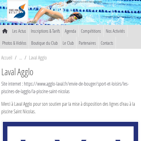
Panneau de gestion des cookies
Bienvenue sur le site du Stade Lavallois Natation
Les Actus
Inscriptions & Tarifs
Agenda
Compétitions
Nos Activités
Photos & Vidéos
Boutique du Club
Le Club
Partenaires
Contacts
Accueil
Laval Agglo
Laval Agglo
Site internet : https://www.agglo-laval.fr/envie-de-bouger/sport-et-loisirs/les-
piscines-de-lagglo/la-piscine-saint-nicolas
Merci à Laval Agglo pour son soutien par la mise à disposition des lignes d'eau à la
piscine Saint Nicolas.