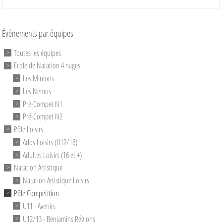
Événements par équipes
Toutes les équipes
Ecole de Natation 4 nages
Les Minions
Les Némos
Pré-Compet N1
Pré-Compet N2
Pôle Loisirs
Ados Loisirs (U12/16)
Adultes Loisirs (16 et +)
Natation Artistique
Natation Artistique Loisirs
Pôle Compétition
U11 - Avenirs
U12/13 - Benjamins Régions