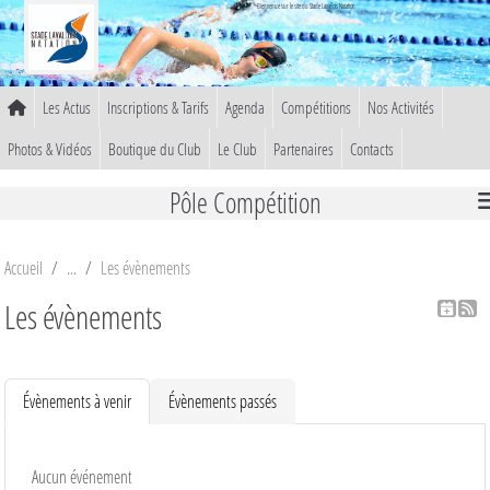
Panneau de gestion des cookies
Bienvenue sur le site du Stade Lavallois Natation
Les Actus
Inscriptions & Tarifs
Agenda
Compétitions
Nos Activités
Photos & Vidéos
Boutique du Club
Le Club
Partenaires
Contacts
Pôle Compétition
Accueil
Les évènements
Les évènements
Évènements à venir
Évènements passés
Aucun événement