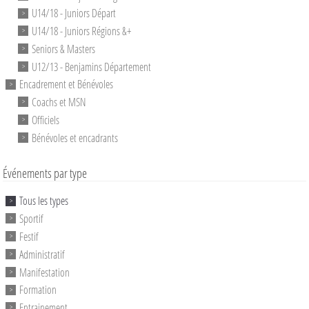
U14/18 - Juniors Départ
U14/18 - Juniors Régions &+
Seniors & Masters
U12/13 - Benjamins Département
Encadrement et Bénévoles
Coachs et MSN
Officiels
Bénévoles et encadrants
Événements par type
Tous les types
Sportif
Festif
Administratif
Manifestation
Formation
Entrainement