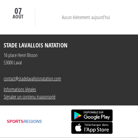
07
AOÛT
Aucun évènement aujourd'hui
STADE LAVALLOIS NATATION
16 place Henri Bisson
53000
Laval
contact@stadelavalloisnatation.com
Informations légales
Signaler un contenu inapproprié
SPORTS
REGIONS