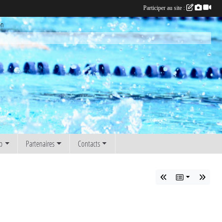
Participer au site :
on
b
Partenaires
Contacts