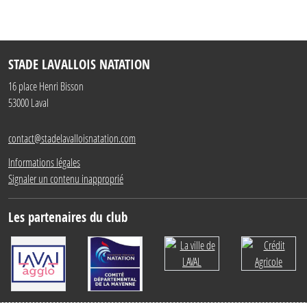
STADE LAVALLOIS NATATION
16 place Henri Bisson
53000
Laval
contact@stadelavalloisnatation.com
Informations légales
Signaler un contenu inapproprié
Les partenaires du club