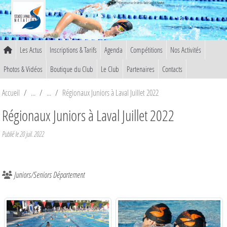
Panneau de gestion des cookies
Bienvenue sur le site du Stade Lavallois Natation
Les Actus
Inscriptions & Tarifs
Agenda
Compétitions
Nos Activités
Photos & Vidéos
Boutique du Club
Le Club
Partenaires
Contacts
Accueil
Régionaux Juniors à Laval Juillet 2022
Régionaux Juniors à Laval Juillet 2022
Publié le
20 juil. 2022
Juniors/Seniors Département