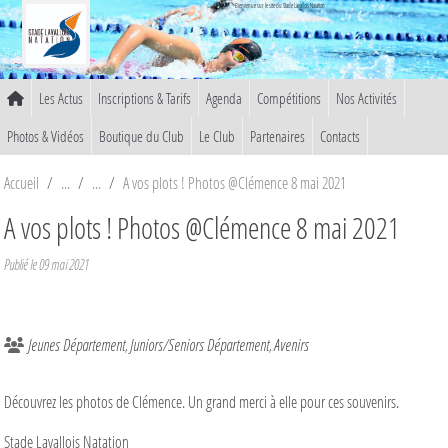
Panneau de gestion des cookies
Bienvenue sur le site du Stade Lavallois Natation
Les Actus
Inscriptions & Tarifs
Agenda
Compétitions
Nos Activités
Photos & Vidéos
Boutique du Club
Le Club
Partenaires
Contacts
Accueil
A vos plots ! Photos @Clémence 8 mai 2021
A vos plots ! Photos @Clémence 8 mai 2021
Publié le
09 mai 2021
Jeunes Département
Juniors/Seniors Département
Avenirs
Découvrez les photos de Clémence. Un grand merci à elle pour ces souvenirs.
Stade Lavallois Natation