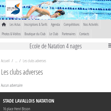
Panneau de gestion des cookies
Bienvenue sur le site du Stade Lavallois Natation
Les Actus
Inscriptions & Tarifs
Agenda
Compétitions
Nos Activités
Photos & Vidéos
Boutique du Club
Le Club
Partenaires
Contacts
Ecole de Natation 4 nages
Accueil
Les clubs adverses
Les clubs adverses
Aucun adversaire
STADE LAVALLOIS NATATION
16 place Henri Bisson