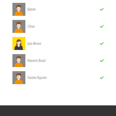
Bastien
Célian
Jana Berson
Maxence Brault
Pacôme Ripoche