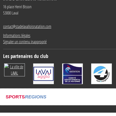
16 place Henri Bisson
53000
Laval
contact@stadelavalloisnatation.com
Informations légales
Signaler un contenu inapproprié
Les partenaires du club
SPORTS
REGIONS