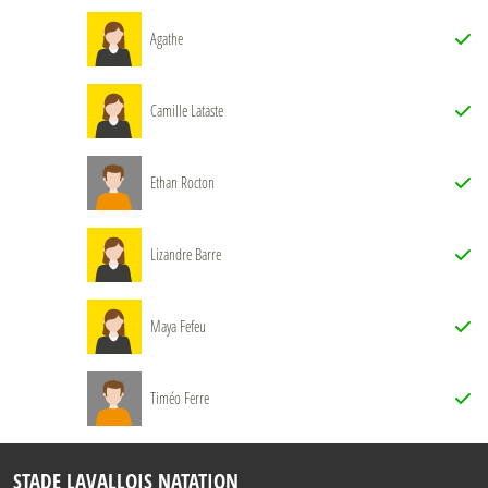
Agathe
Camille Lataste
Ethan Rocton
Lizandre Barre
Maya Fefeu
Timéo Ferre
STADE LAVALLOIS NATATION