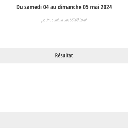
Du
samedi
04
au
dimanche
05
mai
2024
piscine saint nicolas
53000
Laval
Résultat