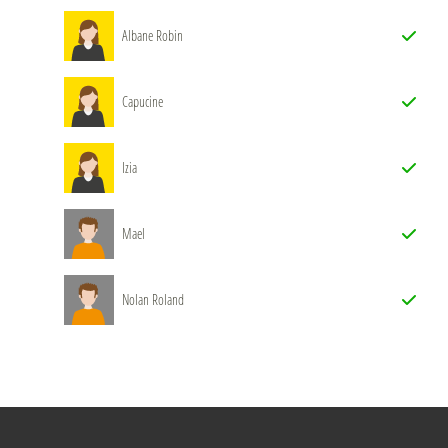
Albane Robin
Capucine
Izia
Mael
Nolan Roland