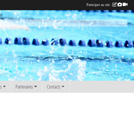
Participer au site :
on
b
Partenaires
Contacts