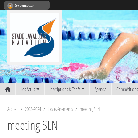
Panneau de gestion des cookies
Se connecter
Les Actus
Inscriptions & Tarifs
Agenda
Compétition
Accueil
2023-2024
Les évènements
meeting SLN
meeting SLN