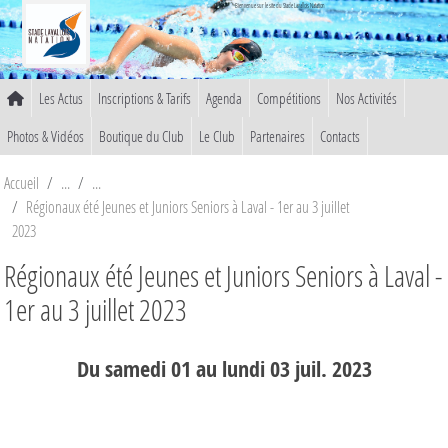
Panneau de gestion des cookies
Bienvenue sur le site du Stade Lavallois Natation
Les Actus
Inscriptions & Tarifs
Agenda
Compétitions
Nos Activités
Photos & Vidéos
Boutique du Club
Le Club
Partenaires
Contacts
Accueil
Régionaux été Jeunes et Juniors Seniors à Laval - 1er au 3 juillet
2023
Régionaux été Jeunes et Juniors Seniors à Laval -
1er au 3 juillet 2023
Du
samedi
01
au
lundi
03
juil.
2023