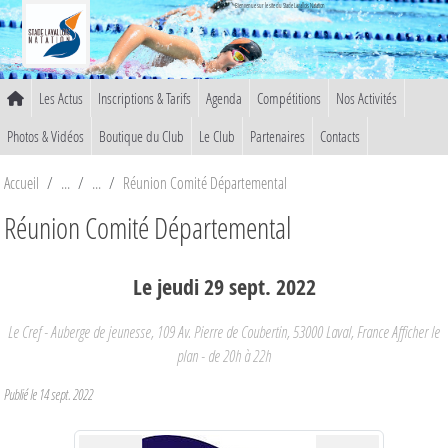
Panneau de gestion des cookies
Bienvenue sur le site du Stade Lavallois Natation
Les Actus
Inscriptions & Tarifs
Agenda
Compétitions
Nos Activités
Photos & Vidéos
Boutique du Club
Le Club
Partenaires
Contacts
Accueil
Réunion Comité Départemental
Réunion Comité Départemental
Le
jeudi
29
sept.
2022
Le Cref - Auberge de jeunesse, 109 Av. Pierre de Coubertin, 53000 Laval, France Afficher le
plan
- de 20h à 22h
Publié le
14 sept. 2022